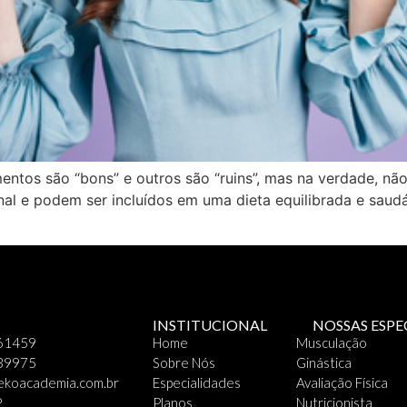
entos são “bons” e outros são “ruins”, mas na verdade, não
onal e podem ser incluídos em uma dieta equilibrada e saud
INSTITUCIONAL
NOSSAS ESPE
261459
Home
Musculação
039975
Sobre Nós
Ginástica
koacademia.com.br
Especialidades
Avaliação Física
P
Planos
Nutricionista