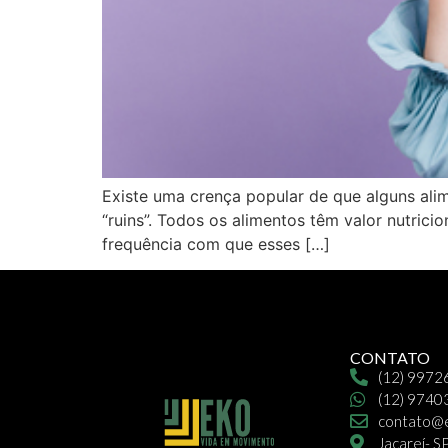
Existe uma crença popular de que alguns alim
“ruins”. Todos os alimentos têm valor nutrici
frequência com que esses […]
CONTATO
(12) 997
(12) 974
contato@e
Jacareí- S